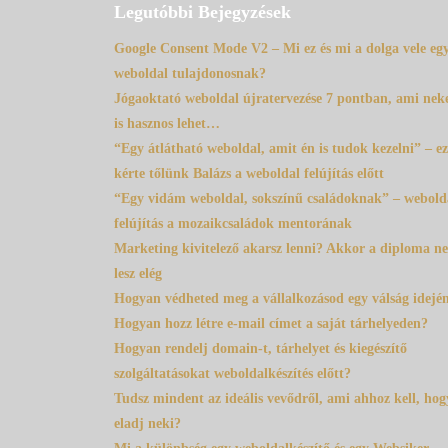
Legutóbbi Bejegyzések
Google Consent Mode V2 – Mi ez és mi a dolga vele eg
weboldal tulajdonosnak?
Jógaoktató weboldal újratervezése 7 pontban, ami nek
is hasznos lehet…
“Egy átlátható weboldal, amit én is tudok kezelni” – ez
kérte tőlünk Balázs a weboldal felújítás előtt
“Egy vidám weboldal, sokszínű családoknak” – webold
felújítás a mozaikcsaládok mentorának
Marketing kivitelező akarsz lenni? Akkor a diploma n
lesz elég
Hogyan védheted meg a vállalkozásod egy válság idejé
Hogyan hozz létre e-mail címet a saját tárhelyeden?
Hogyan rendelj domain-t, tárhelyet és kiegészítő
szolgáltatásokat weboldalkészítés előtt?
Tudsz mindent az ideális vevődről, ami ahhoz kell, hog
eladj neki?