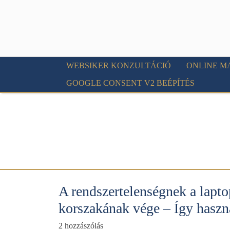
WEBSIKER KONZULTÁCIÓ
ONLINE M
GOOGLE CONSENT V2 BEÉPÍTÉS
A rendszertelenségnek a lapto
korszakának vége – Így haszn
2 hozzászólás