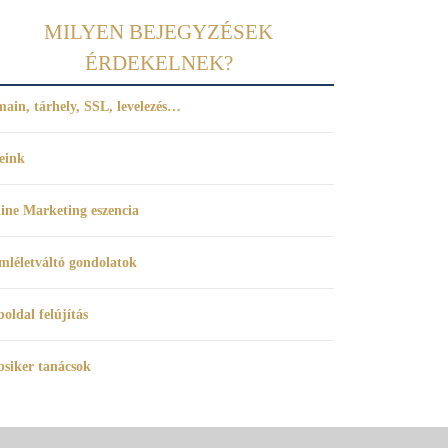
MILYEN BEJEGYZÉSEK
ÉRDEKELNEK?
ain, tárhely, SSL, levelezés…
eink
ine Marketing eszencia
mléletváltó gondolatok
oldal felújítás
siker tanácsok