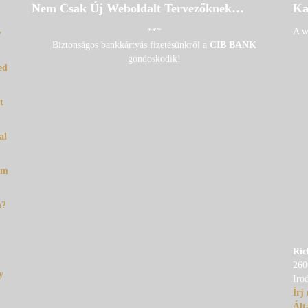
Nem Csak Új Weboldalt Tervezőknek…
Ka
***
A w
y
Biztonságos bankkártyás fizetésünkről a
CIB BANK
gondoskodik!
ed
t
al
em
n?
Ric
260
y
Iro
Írj
Ált