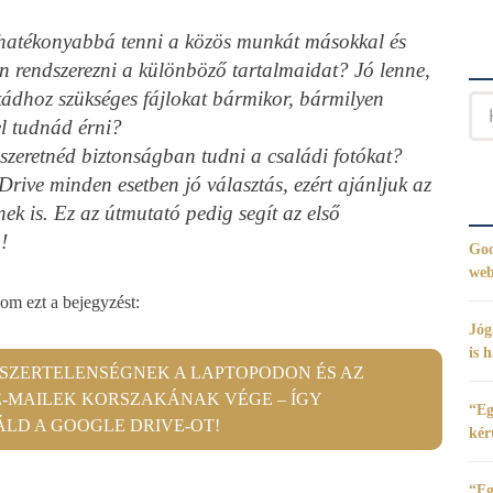
 hatékonyabbá tenni a közös munkát másokkal és
n rendszerezni a különböző tartalmaidat? Jó lenne,
ádhoz szükséges fájlokat bármikor, bármilyen
el tudnád érni?
szeretnéd biztonságban tudni a családi fotókat?
rive minden esetben jó választás, ezért ajánljuk az
nek is. Ez az útmutató pedig segít az első
!
Goo
web
m ezt a bejegyzést:
Jóg
is 
SZERTELENSÉGNEK A LAPTOPODON ÉS AZ
E-MAILEK KORSZAKÁNAK VÉGE – ÍGY
“Eg
LD A GOOGLE DRIVE-OT!
kér
“Eg