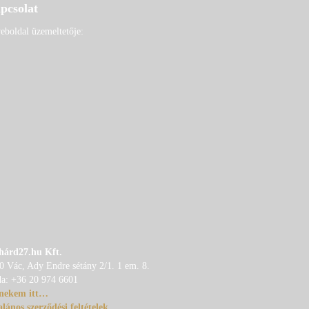
pcsolat
eboldal üzemeltetője:
hárd27.hu Kft.
0 Vác, Ady Endre sétány 2/1. 1 em. 8.
da: +36 20 974 6601
 nekem itt…
alános szerződési feltételek