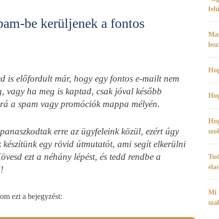
fel
pam-be kerüljenek a fontos
Mar
lesz
Hog
ed is előfordult már, hogy egy fontos e-mailt nem
, vagy ha meg is kaptad, csak jóval később
Hog
 rá a spam vagy promóciók mappa mélyén.
Hog
panaszkodtak erre az ügyfeleink közül, ezért úgy
szo
 készítünk egy rövid útmutatót, ami segít elkerülni
övesd ezt a néhány lépést, és tedd rendbe a
Tud
ela
!
Mi 
m ezt a bejegyzést:
sza