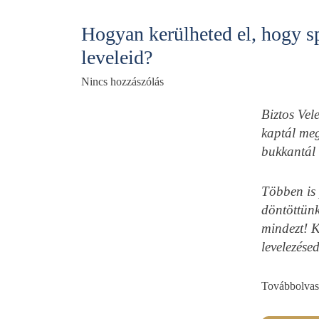
Hogyan kerülheted el, hogy s
leveleid?
Nincs hozzászólás
Biztos Vel
kaptál meg
bukkantál
Többen is 
döntöttünk
mindezt! K
levelezésed
Továbbolvaso