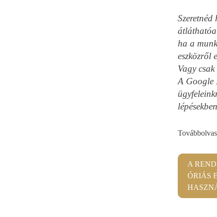
Szeretnéd
átláthatóa
ha a munk
eszközről 
Vagy csak 
A Google D
ügyfeleink
lépésekben
Továbbolvaso
A REND
ÓRIÁS 
HASZNÁ