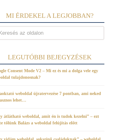
MI ÉRDEKEL A LEGJOBBAN?
LEGUTÓBBI BEJEGYZÉSEK
gle Consent Mode V2 – Mi ez és mi a dolga vele egy
oldal tulajdonosnak?
aoktató weboldal újratervezése 7 pontban, ami neked
hasznos lehet…
y átlátható weboldal, amit én is tudok kezelni” – ezt
te tőlünk Balázs a weboldal felújítás előtt
y vidám weboldal, sokszínű családoknak” – weboldal