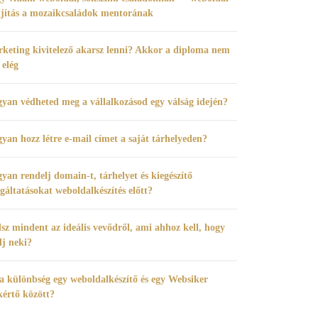
újítás a mozaikcsaládok mentorának
keting kivitelező akarsz lenni? Akkor a diploma nem
 elég
yan védheted meg a vállalkozásod egy válság idején?
yan hozz létre e-mail címet a saját tárhelyeden?
yan rendelj domain-t, tárhelyet és kiegészítő
lgáltatásokat weboldalkészítés előtt?
sz mindent az ideális vevődről, ami ahhoz kell, hogy
dj neki?
a különbség egy weboldalkészítő és egy Websiker
kértő között?