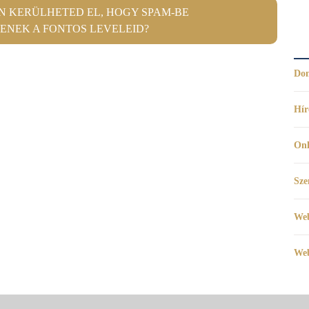
 KERÜLHETED EL, HOGY SPAM-BE
ENEK A FONTOS LEVELEID?
Dom
Hír
Onl
Sze
Web
Web