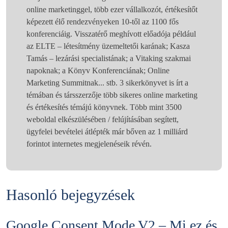
online marketinggel, több ezer vállalkozót, értékesítőt
képezett élő rendezvényeken 10-től az 1100 fős
konferenciáig. Visszatérő meghívott előadója például
az ELTE – létesítmény üzemeltetői karának; Kasza
Tamás – lezárási specialistának; a Vitaking szakmai
napoknak; a Könyv Konferenciának; Online
Marketing Summitnak... stb. 3 sikerkönyvet is írt a
témában és társszerzője több sikeres online marketing
és értékesítés témájú könyvnek. Több mint 3500
weboldal elkészülésében / felújításában segített,
ügyfelei bevételei átlépték már bőven az 1 milliárd
forintot internetes megjelenéseik révén.
Hasonló bejegyzések
Google Consent Mode V2 – Mi ez és