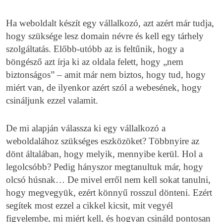
Ha weboldalt készít egy vállalkozó, azt azért már tudja,
hogy szüksége lesz domain névre és kell egy tárhely
szolgáltatás. Előbb-utóbb az is feltűnik, hogy a
böngésző azt írja ki az oldala felett, hogy „nem
biztonságos” – amit már nem biztos, hogy tud, hogy
miért van, de ilyenkor azért szól a webesének, hogy
csináljunk ezzel valamit.
De mi alapján válassza ki egy vállalkozó a
weboldalához szükséges eszközöket? Többnyire az
dönt általában, hogy melyik, mennyibe kerül. Hol a
legolcsóbb? Pedig hányszor megtanultuk már, hogy
olcsó húsnak… De mivel erről nem kell sokat tanulni,
hogy megvegyük, ezért könnyű rosszul dönteni. Ezért
segítek most ezzel a cikkel kicsit, mit vegyél
figyelembe, mi miért kell, és hogyan csináld pontosan