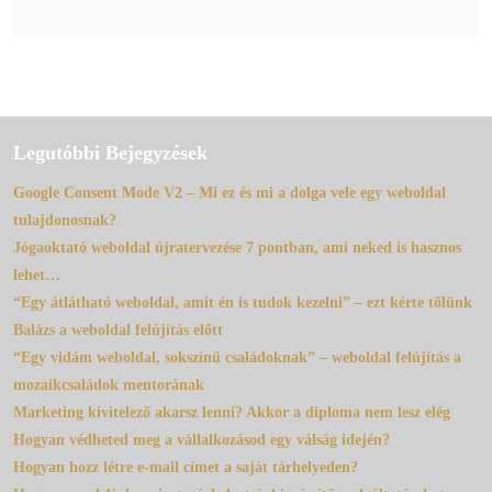
Legutóbbi Bejegyzések
Google Consent Mode V2 – Mi ez és mi a dolga vele egy weboldal
tulajdonosnak?
Jógaoktató weboldal újratervezése 7 pontban, ami neked is hasznos
lehet…
“Egy átlátható weboldal, amit én is tudok kezelni” – ezt kérte tőlünk
Balázs a weboldal felújítás előtt
“Egy vidám weboldal, sokszínű családoknak” – weboldal felújítás a
mozaikcsaládok mentorának
Marketing kivitelező akarsz lenni? Akkor a diploma nem lesz elég
Hogyan védheted meg a vállalkozásod egy válság idején?
Hogyan hozz létre e-mail címet a saját tárhelyeden?