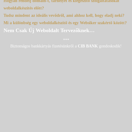
Hogyan rendelj domain-t, tárhelyet és kiegészítő szolgáltatásokat
weboldalkészítés előtt?
Tudsz mindent az ideális vevődről, ami ahhoz kell, hogy eladj neki?
Mi a különbség egy weboldalkészítő és egy Websiker szakértő között?
Nem Csak Új Weboldalt Tervezőknek…
***
Biztonságos bankkártyás fizetésünkről a
CIB BANK
gondoskodik!