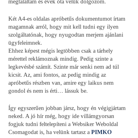
megtaláltam és évek óta velük dolgozom.
Két A4-es oldalas apróbetűs dokumentumot írtam
magamnak arról, hogy mit kell tudni egy ilyen
szolgáltatónak, hogy nyugodtan merjem ajánlani
ügyfeleimnek.
Ehhez képest mégis legtöbben csak a tárhely
mérettel reklámoznak mindig. Pedig szinte a
legkevésbé számít. Szinte már senki nem ad túl
kicsit. Az, ami fontos, az pedig mindig az
apróbetűs részben van, amire egy laikus nem
gondol és nem is érti… lássuk be.
Így egyszerűen jobban jársz, hogy én végigjártam
neked. A jó hír még, hogy ide villámgyorsan
fogjuk tudni feltelepíteni a Websiker Weboldal
Csomagodat is, ha velünk tartasz a
PIMKO