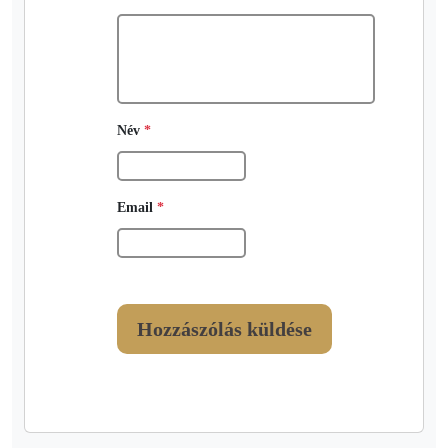
Név
*
Email
*