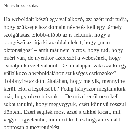
Nincs hozzászólás
Ha weboldalt készít egy vállalkozó, azt azért már tudja,
hogy szüksége lesz domain névre és kell egy tárhely
szolgáltatás. Előbb-utóbb az is feltűnik, hogy a
böngésző azt írja ki az oldala felett, hogy „nem
biztonságos” – amit már nem biztos, hogy tud, hogy
miért van, de ilyenkor azért szól a webesének, hogy
csináljunk ezzel valamit. De mi alapján válassza ki egy
vállalkozó a weboldalához szükséges eszközöket?
Többnyire az dönt általában, hogy melyik, mennyibe
kerül. Hol a legolcsóbb? Pedig hányszor megtanultuk
már, hogy olcsó húsnak… De mivel erről nem kell
sokat tanulni, hogy megvegyük, ezért könnyű rosszul
dönteni. Ezért segítek most ezzel a cikkel kicsit, mit
vegyél figyelembe, mi miért kell, és hogyan csináld
pontosan a megrendelést.