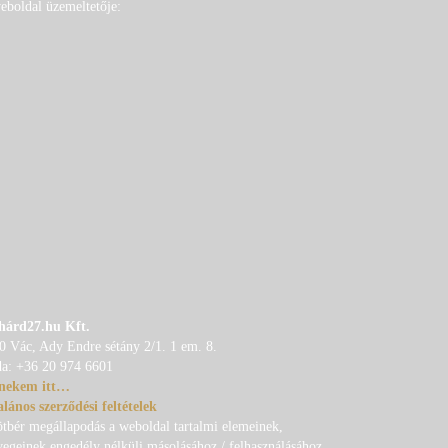
eboldal üzemeltetője:
hárd27.hu Kft.
0 Vác, Ady Endre sétány 2/1. 1 em. 8.
da: +36 20 974 6601
 nekem itt…
alános szerződési feltételek
ötbér megállapodás a weboldal tartalmi elemeinek,
vegeinek engedély nélküli másolásához / felhasználásához