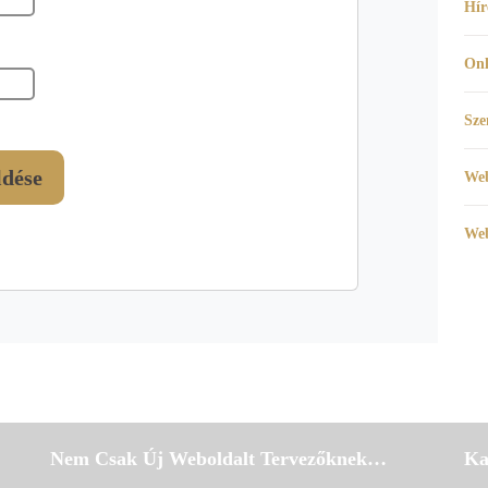
Hír
Onl
Sze
Web
Web
Nem Csak Új Weboldalt Tervezőknek…
Ka