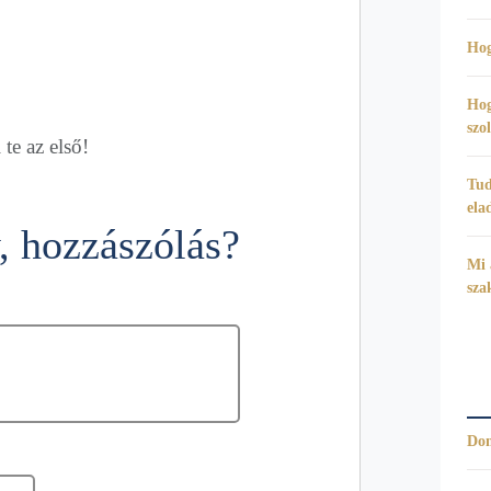
Hog
Hog
szo
te az első!
Tud
ela
 hozzászólás?
Mi 
sza
Dom