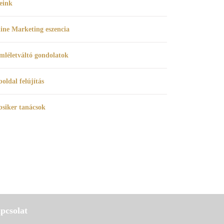
eink
ine Marketing eszencia
mléletváltó gondolatok
oldal felújítás
siker tanácsok
pcsolat