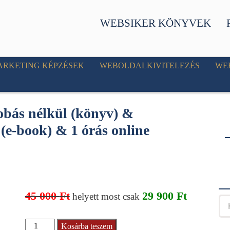
WEBSIKER KÖNYVEK
ARKETING KÉPZÉSEK
WEBOLDALKIVITELEZÉS
WE
obás nélkül (könyv) &
 (e-book) & 1 órás online
45 000
Ft
29 900
Ft
helyett most csak
Profitáló
Kosárba teszem