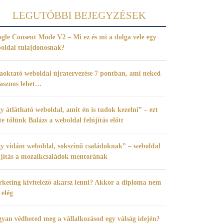
LEGUTÓBBI BEJEGYZÉSEK
gle Consent Mode V2 – Mi ez és mi a dolga vele egy
oldal tulajdonosnak?
aoktató weboldal újratervezése 7 pontban, ami neked
hasznos lehet…
y átlátható weboldal, amit én is tudok kezelni” – ezt
te tőlünk Balázs a weboldal felújítás előtt
y vidám weboldal, sokszínű családoknak” – weboldal
újítás a mozaikcsaládok mentorának
keting kivitelező akarsz lenni? Akkor a diploma nem
 elég
yan védheted meg a vállalkozásod egy válság idején?