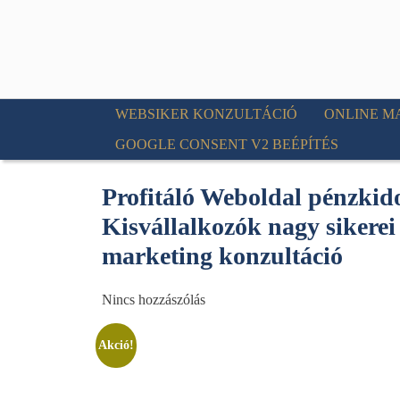
WEBSIKER KONZULTÁCIÓ
ONLINE M
GOOGLE CONSENT V2 BEÉPÍTÉS
Profitáló Weboldal pénzkid
Kisvállalkozók nagy sikerei
marketing konzultáció
Nincs hozzászólás
Akció!