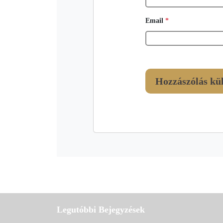
Email
*
Legutóbbi Bejegyzések