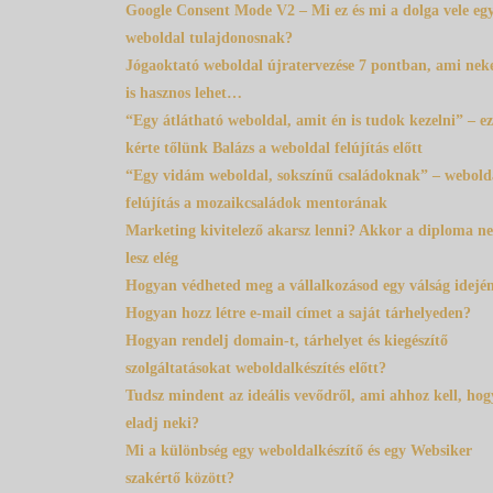
Google Consent Mode V2 – Mi ez és mi a dolga vele eg
weboldal tulajdonosnak?
Jógaoktató weboldal újratervezése 7 pontban, ami nek
is hasznos lehet…
“Egy átlátható weboldal, amit én is tudok kezelni” – ez
kérte tőlünk Balázs a weboldal felújítás előtt
“Egy vidám weboldal, sokszínű családoknak” – webold
felújítás a mozaikcsaládok mentorának
Marketing kivitelező akarsz lenni? Akkor a diploma n
lesz elég
Hogyan védheted meg a vállalkozásod egy válság idejé
Hogyan hozz létre e-mail címet a saját tárhelyeden?
Hogyan rendelj domain-t, tárhelyet és kiegészítő
szolgáltatásokat weboldalkészítés előtt?
Tudsz mindent az ideális vevődről, ami ahhoz kell, hog
eladj neki?
Mi a különbség egy weboldalkészítő és egy Websiker
szakértő között?