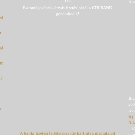
***
A w
y
Biztonságos bankkártyás fizetésünkről a
CIB BANK
gondoskodik!
ed
t
al
em
n?
Ric
260
y
Iro
Írj
Ált
– k
A banki fizetési feltételeket ide kattintva megtalálod
szö