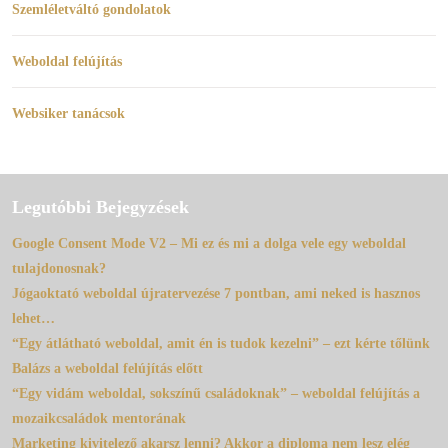
Szemléletváltó gondolatok
Weboldal felújítás
Websiker tanácsok
Legutóbbi Bejegyzések
Google Consent Mode V2 – Mi ez és mi a dolga vele egy weboldal
tulajdonosnak?
Jógaoktató weboldal újratervezése 7 pontban, ami neked is hasznos
lehet…
“Egy átlátható weboldal, amit én is tudok kezelni” – ezt kérte tőlünk
Balázs a weboldal felújítás előtt
“Egy vidám weboldal, sokszínű családoknak” – weboldal felújítás a
mozaikcsaládok mentorának
Marketing kivitelező akarsz lenni? Akkor a diploma nem lesz elég