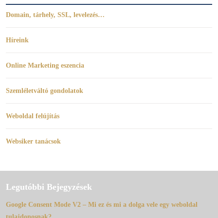
Domain, tárhely, SSL, levelezés…
Híreink
Online Marketing eszencia
Szemléletváltó gondolatok
Weboldal felújítás
Websiker tanácsok
Legutóbbi Bejegyzések
Google Consent Mode V2 – Mi ez és mi a dolga vele egy weboldal
tulajdonosnak?