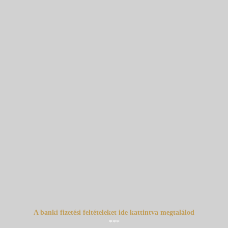
A banki fizetési feltételeket ide kattintva megtalálod
***