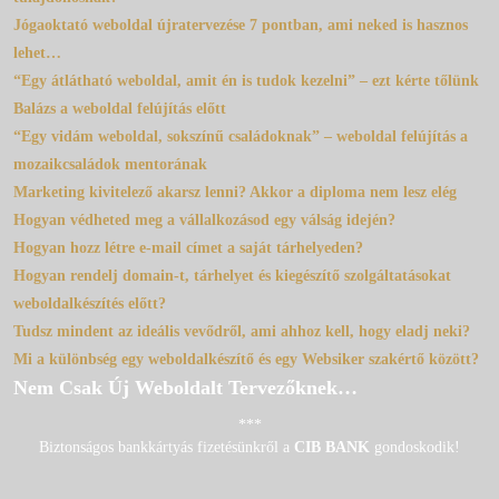
Jógaoktató weboldal újratervezése 7 pontban, ami neked is hasznos
lehet…
“Egy átlátható weboldal, amit én is tudok kezelni” – ezt kérte tőlünk
Balázs a weboldal felújítás előtt
“Egy vidám weboldal, sokszínű családoknak” – weboldal felújítás a
mozaikcsaládok mentorának
Marketing kivitelező akarsz lenni? Akkor a diploma nem lesz elég
Hogyan védheted meg a vállalkozásod egy válság idején?
Hogyan hozz létre e-mail címet a saját tárhelyeden?
Hogyan rendelj domain-t, tárhelyet és kiegészítő szolgáltatásokat
weboldalkészítés előtt?
Tudsz mindent az ideális vevődről, ami ahhoz kell, hogy eladj neki?
Mi a különbség egy weboldalkészítő és egy Websiker szakértő között?
Nem Csak Új Weboldalt Tervezőknek…
***
Biztonságos bankkártyás fizetésünkről a
CIB BANK
gondoskodik!