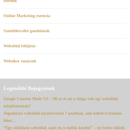
Híreink
Online Marketing eszencia
Szemléletváltó gondolatok
Weboldal felújítás
Websiker tanácsok
Legutóbbi Bejegyzések
Google Consent Mode V2 – Mi ez és mi a dolga vele egy weboldal
tulajdonosnak?
Jógaoktató weboldal újratervezése 7 pontban, ami neked is hasznos
lehet…
“Egy átlátható weboldal, amit én is tudok kezelni” – ezt kérte tőlünk