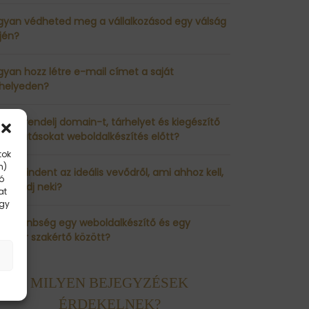
gyan védheted meg a vállalkozásod egy válság
jén?
yan hozz létre e-mail címet a saját
rhelyeden?
yan rendelj domain-t, tárhelyet és kiegészítő
lgáltatásokat weboldalkészítés előtt?
tok
m)
sz mindent az ideális vevődről, ami ahhoz kell,
ó
y eladj neki?
at
agy
a különbség egy weboldalkészítő és egy
siker szakértő között?
MILYEN BEJEGYZÉSEK
ÉRDEKELNEK?