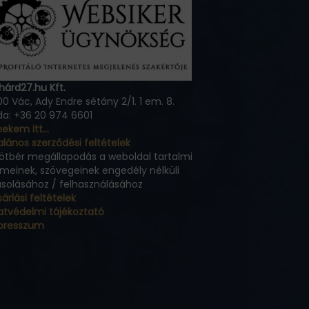
hárd27.hu Kft.
0 Vác, Ady Endre sétány 2/1. 1 em. 8.
da: +36 20 974 6601
 nekem itt…
alános szerződési feltételek
kötbér megállapodás a weboldal tartalmi
meinek, szövegeinek engedély nélküli
solásához / felhasználásához
árlási feltételek
atvédelmi tájékoztató
presszum