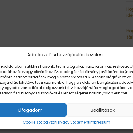
Ho
ide
Hog
tá
Hog
Adatkezelési hozzájárulás kezelése
szo
weboldalakon sütikhez hasonló technológiákat használunk az eszközada
rolásához és/vagy eléréséhez. Ezt a böngészési élmény javítására és (ne
Tud
mélyre szabott hirdetések megjelenítésére tesszük. A technológiákhoz val
hog
zzájárulás lehetővé teszi számunkra, hogy az oldalon böngészési adatok
gy egyedi azonosítókat dolgozzunk fel. A hozzájárulás megtagadása v
sszavonása bizonyos funkciókat és lehetőségeket hátrányosan érinthet.
Mi 
Web
Elfogadom
Beállítások
Cookie szabályzat
Privacy Statement
Impressum