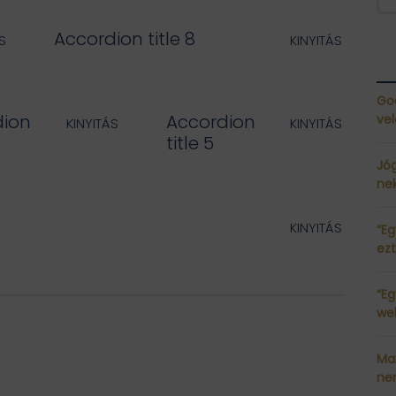
Accordion title 8
Go
dion
Accordion
ve
title 5
Jó
nek
“Eg
ezt
“Eg
we
Mar
ne