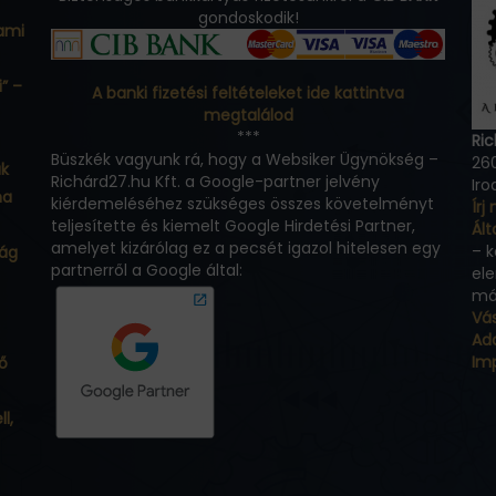
gondoskodik!
ami
” –
A banki fizetési feltételeket ide kattintva
megtalálod
***
Ric
Büszkék vagyunk rá, hogy a Websiker Ügynökség –
260
ak
Richárd27.hu Kft. a Google-partner jelvény
Iro
ma
kiérdemeléséhez szükséges összes követelményt
Írj
teljesítette és kiemelt Google Hirdetési Partner,
Ált
amelyet kizárólag ez a pecsét igazol hitelesen egy
– 
ság
partnerről a Google által:
ele
má
Vás
Ad
Im
ő
l,