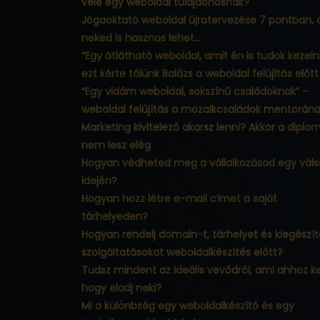
vele egy weboldal tulajdonosnak?
Jógaoktató weboldal újratervezése 7 pontban, 
neked is hasznos lehet…
“Egy átlátható weboldal, amit én is tudok kezelni
ezt kérte tőlünk Balázs a weboldal felújítás előtt
“Egy vidám weboldal, sokszínű családoknak” –
weboldal felújítás a mozaikcsaládok mentorán
Marketing kivitelező akarsz lenni? Akkor a diplo
nem lesz elég
Hogyan védheted meg a vállalkozásod egy vál
idején?
Hogyan hozz létre e-mail címet a saját
tárhelyeden?
Hogyan rendelj domain-t, tárhelyet és kiegészít
szolgáltatásokat weboldalkészítés előtt?
Tudsz mindent az ideális vevődről, ami ahhoz kel
hogy eladj neki?
Mi a különbség egy weboldalkészítő és egy