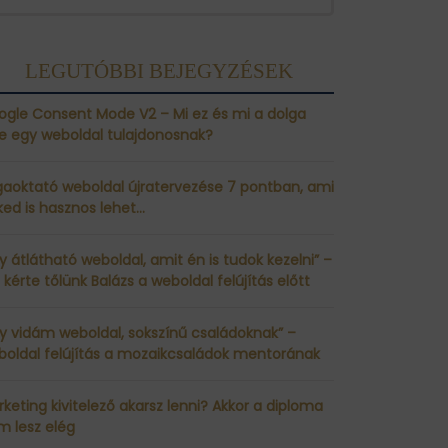
LEGUTÓBBI BEJEGYZÉSEK
ogle Consent Mode V2 – Mi ez és mi a dolga
le egy weboldal tulajdonosnak?
gaoktató weboldal újratervezése 7 pontban, ami
ed is hasznos lehet…
y átlátható weboldal, amit én is tudok kezelni” –
 kérte tőlünk Balázs a weboldal felújítás előtt
y vidám weboldal, sokszínű családoknak” –
boldal felújítás a mozaikcsaládok mentorának
keting kivitelező akarsz lenni? Akkor a diploma
m lesz elég