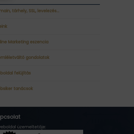
ain, tárhely, SSL, levelezés…
eink
line Marketing eszencia
emléletváltó gondolatok
oldal felújítás
bsiker tanácsok
pcsolat
eboldal üzemeltetője: