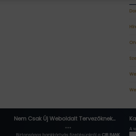
Dom
Hír
On
Sz
Web
We
Nem Csak Új Weboldalt Tervezőknek…
Ka
***
A w
Biztonságos bankkártyás fizetésünkről a
CIB BANK