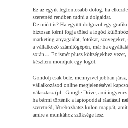
Ez az egyik legfontosabb dolog, ha elkezdesz
szeretnéd rendben tudni a dolgaidat.
De miért is? Ha együtt dolgozol egy grafik
biztosan kérni fogja tőled a logód különböz
marketing anyagaidat, fotókat, szövegeket, 
a vállalkozó számítógépén, már ha egyálta
során… Ez ismét plusz költségekhez vezet, h
készíteni mondjuk egy logót.
Gondolj csak bele, mennyivel jobban jársz
vállalkozásod online megjelenésével kapcso
választasz (pl.: Google Drive, ami ingyenes t
ha bármi történik a laptopoddal ráadásul
né
szeretnéd, létrehozhatsz külön mappát, amit
amire a munkához szüksége lesz.