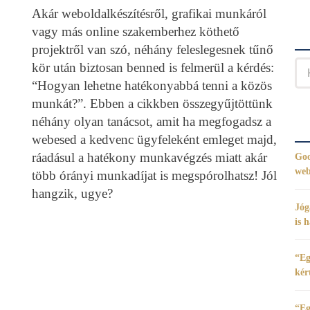
Akár weboldalkészítésről, grafikai munkáról
vagy más online szakemberhez köthető
projektről van szó, néhány feleslegesnek tűnő
kör után biztosan benned is felmerül a kérdés:
“Hogyan lehetne hatékonyabbá tenni a közös
munkát?”. Ebben a cikkben összegyűjtöttünk
néhány olyan tanácsot, amit ha megfogadsz a
webesed a kedvenc ügyfeleként emleget majd,
ráadásul a hatékony munkavégzés miatt akár
Goo
web
több órányi munkadíjat is megspórolhatsz! Jól
hangzik, ugye?
Jóg
is 
“Eg
kér
“Eg