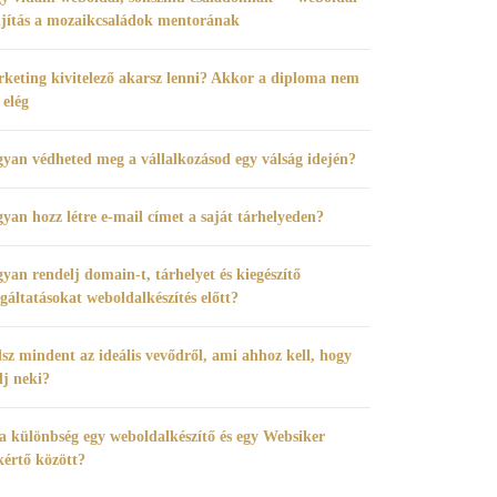
újítás a mozaikcsaládok mentorának
keting kivitelező akarsz lenni? Akkor a diploma nem
 elég
yan védheted meg a vállalkozásod egy válság idején?
yan hozz létre e-mail címet a saját tárhelyeden?
yan rendelj domain-t, tárhelyet és kiegészítő
lgáltatásokat weboldalkészítés előtt?
sz mindent az ideális vevődről, ami ahhoz kell, hogy
dj neki?
a különbség egy weboldalkészítő és egy Websiker
kértő között?