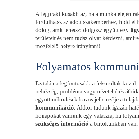
A legpraktikusabb az, ha a munka elején r
fordulhatsz az adott szakemberhez, hidd el h
dolog, amit tehetsz: dolgozz együtt egy
ügy
területeit és nem tudsz olyat kérdezni, ami
megfelelő helyre irányítani!
Folyamatos kommuni
Ez talán a legfontosabb a felsoroltak közü
nehézség, probléma vagy nézeteltérés áthidal
együttműködések közös jellemzője a tulajd
kommunikáció
. Akkor tudunk igazán haté
hónapokat várnunk egy válaszra, ha foly
szükséges információ
a birtokunkban van.