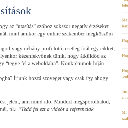
fel
sítások
Mar
 hogy az “utasítás” szóhoz sokszor negatív érzéseket
lesz
annál, mint amikor egy online szakember megköszöni
Hog
god vagy néhány profi fotó, esetleg írtál egy cikket,
. Ilyenkor kézenfekvőnek tűnik, hogy átküldöd az
Hog
y “tegye fel a weboldalra”. Konkrétumok híján
Hog
szo
logba? Írjunk hozzá szöveget vagy csak így ahogy
Tud
ela
tést jelent, ami mind idő. Mindezt megspórolhatod,
nél, pl.:
“Tedd fel ezt a videót a referenciák
Mi 
sza