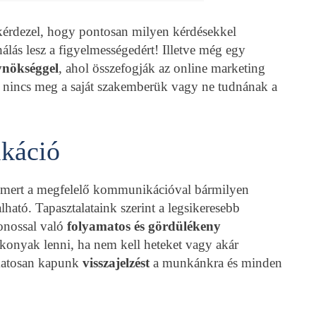
ákérdezel, hogy pontosan milyen kérdésekkel
álás lesz a figyelmességedért! Illetve még egy
nökséggel
, ahol összefogják az online marketing
re nincs meg a saját szakemberük vagy ne tudnának a
káció
l, mert a megfelelő kommunikációval bármilyen
ható. Tapasztalataink szerint a legsikeresebb
onossal való
folyamatos és gördülékeny
konyak lenni, ha nem kell heteket vagy akár
amatosan kapunk
visszajelzést
a munkánkra és minden