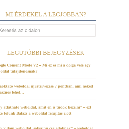
MI ÉRDEKEL A LEGJOBBAN?
LEGUTÓBBI BEJEGYZÉSEK
gle Consent Mode V2 – Mi ez és mi a dolga vele egy
oldal tulajdonosnak?
aoktató weboldal újratervezése 7 pontban, ami neked
hasznos lehet…
y átlátható weboldal, amit én is tudok kezelni” – ezt
te tőlünk Balázs a weboldal felújítás előtt
y vidám weboldal, sokszínű családoknak” – weboldal