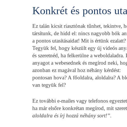
Konkrét és pontos uta
Ez talán kicsit riasztónak tűnhet, tekintve,
társítunk, de hidd el: nincs nagyobb bók 
a pontos utasításaidat! Mit is értünk ezalatt?
Tegyük fel, hogy készült egy új videós anya
és szeretnéd, ha felkerülne a weboldaladra
anyagot a webesednek és megírod neki, hog
azonban ez magával hoz néhány kérdést:
pontosan hova? A főoldalra, aloldalra? A b
van tegyük fel?
Ez további e-mailes vagy telefonos egyezte
ha már elsőre konkrétan megírod, mit szeret
aloldalra és írj hozzá néhány sort!”.