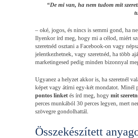
“De mi van, ha nem tudom mit szeretn
t
– oké, jogos, és nincs is semmi gond, ha n
Ilyenkor írd meg, hogy mi a célod, miért s
szeretnéd osztani a Facebook-on vagy néps
jelentkezhetnek, vagy szeretnéd, ha több aj
marketingesed pedig minden bizonnyal meg
Ugyanez a helyzet akkor is, ha szeretnél va
képet vagy átírni egy-két mondatot. Minél 
pontos linket
és írd meg, hogy
mit szeretn
perces munkából 30 perces legyen, mert ne
szövegre gondolhattál.
Összekészített anyag