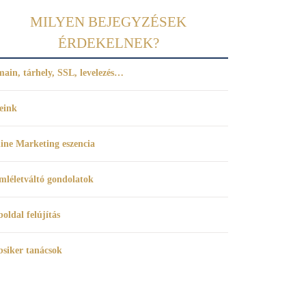
MILYEN BEJEGYZÉSEK
ÉRDEKELNEK?
ain, tárhely, SSL, levelezés…
eink
ine Marketing eszencia
mléletváltó gondolatok
oldal felújítás
siker tanácsok