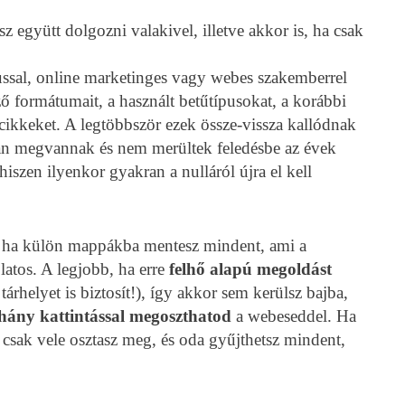
 együtt dolgozni valakivel, illetve akkor is, ha csak
ussal, online marketinges vagy webes szakemberrel
ő formátumait, a használt betűtípusokat, a korábbi
cikkeket. A legtöbbször ezek össze-vissza kallódnak
lán megvannak és nem merültek feledésbe az évek
iszen ilyenkor gyakran a nulláról újra el kell
, ha külön mappákba mentesz mindent, ami a
latos. A legjobb, ha erre
felhő alapú megoldást
árhelyet is biztosít!), így akkor sem kerülsz bajba,
hány kattintással
megoszthatod
a webeseddel. Ha
 csak vele osztasz meg, és oda gyűjthetsz mindent,