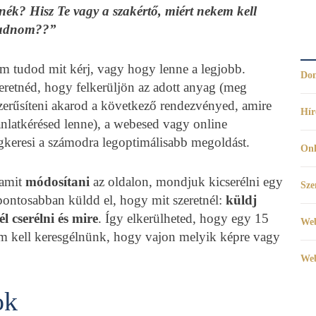
ék? Hisz Te vagy a szakértő, miért nekem kell
udnom??”
em tudod mit kérj, vagy hogy lenne a legjobb.
Dom
zeretnéd, hogy felkerüljön az adott anyag (meg
zerűsíteni akarod a következő rendezvényed, amire
Hír
ánlatkérésed lenne), a webesed vagy online
keresi a számodra legoptimálisabb megoldást.
Onl
lamit
módosítani
az oldalon, mondjuk kicserélni egy
Sze
pontosabban küldd el, hogy mit szeretnél:
küldj
él cserélni és mire
. Így elkerülheted, hogy egy 15
Web
m kell keresgélnünk, hogy vajon melyik képre vagy
Web
ok